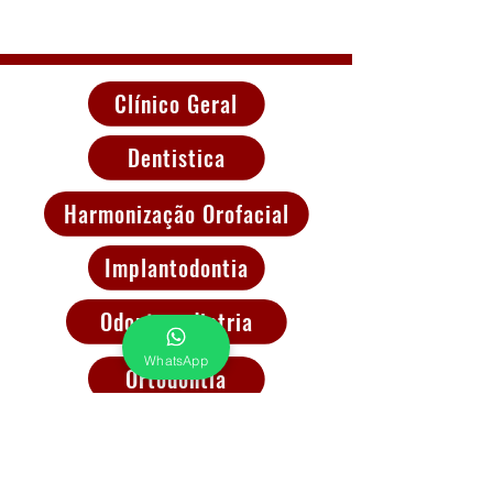
Clínico Geral
Dentistica
Harmonização Orofacial
Implantodontia
Odontopediatria
WhatsApp
Ortodontia
Periodontia
Prótese Dentária